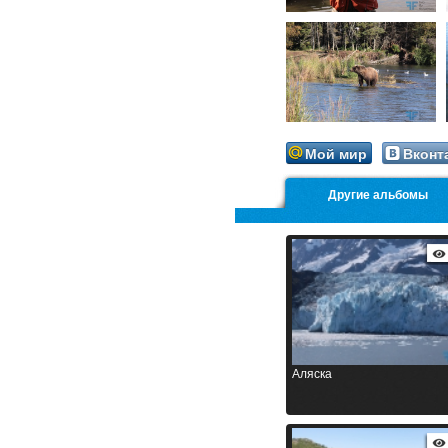
Мой мир
Вконт
Другие альбомы
Аляска