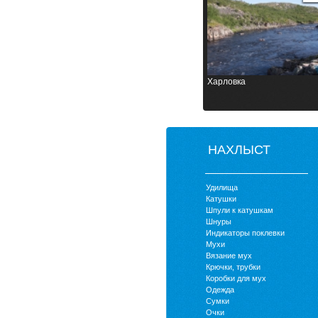
Харловка
НАХЛЫСТ
Удилища
Катушки
Шпули к катушкам
Шнуры
Индикаторы поклевки
Мухи
Вязание мух
Крючки, трубки
Коробки для мух
Одежда
Сумки
Очки