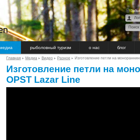
Забыл
медиа
рыболовный туризм
о нас
блог
Главная
Медиа
Видео
Разное
Изготовление петли на монораннинг
Изготовление петли на мон
OPST Lazar Line