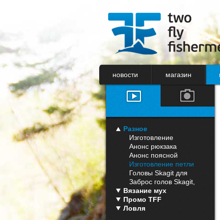
новости
магазин
Разное
Изготовление
поводка для Щуки.
Анонс рюкзака
Fishpond Westwater
Анонс поясной
Roll Top Backpack
сумки Fishpond
Изготовление петли
Yampa Guide Pack
на монораннинге
Головы Skagit для
OPST Lazar Line
одноручника
Заброс голов Skagit,
Вязание мух
работа с раннингом.
Промо TFF
Ловля