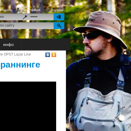
 пароль
Регистрация
Корзина
инфо
е OPST Lazar Line
ораннинге