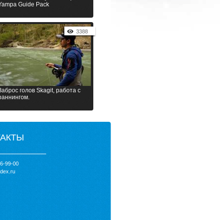
Yampa Guide Pack
3388
Заброс голов Skagit, работа с
раннингом.
ТАКТЫ
66-99-00
dex.ru