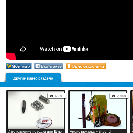
Мой мир
Вконтакте
Одноклассники
Другие видео раздела
6529
20709
Изготовление поводка для Щуки.
Анонс рюкзака Fishpond