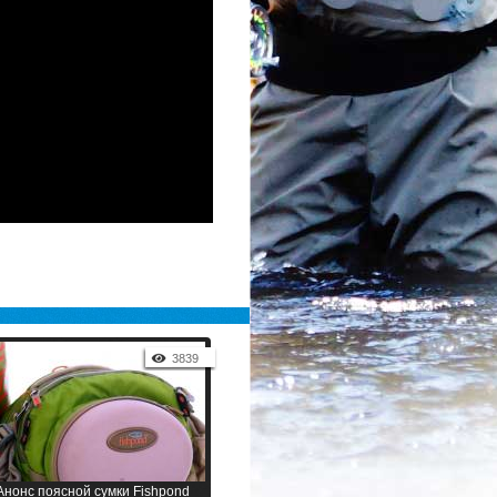
3839
Анонс поясной сумки Fishpond