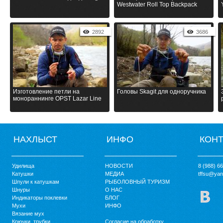
Westwater Roll Top Backpack
2892
3686
Изготовление петли на
Головы Skagit для одноручника
монораннинге OPST Lazar Line
НАХЛЫСТ
ИНФО
КОН
Удилища
НОВОСТИ
8 (988) 6
Катушки
МЕДИА
tffsu@yan
Шпули к катушкам
РЫБОЛОВНЫЙ ТУРИЗМ
Шнуры
О НАС
Индикаторы поклевки
БЛОГ
Мухи
ИНФО
Вязание мух
Крючки, трубки
Согласие на обработку