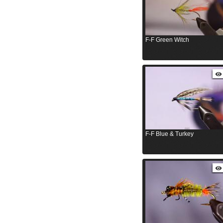
F-F Green Witch
F-F Blue & Turkey