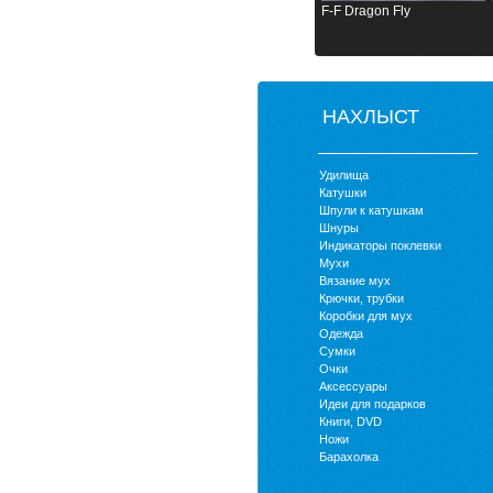
F-F Dragon Fly
НАХЛЫСТ
Удилища
Катушки
Шпули к катушкам
Шнуры
Индикаторы поклевки
Мухи
Вязание мух
Крючки, трубки
Коробки для мух
Одежда
Сумки
Очки
Аксессуары
Идеи для подарков
Книги, DVD
Ножи
Барахолка