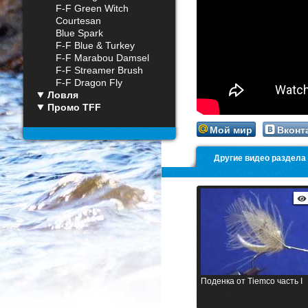
F-F Green Witch
Courtesan
Blue Spark
F-F Blue & Turkey
F-F Marabou Damsel
F-F Streamer Brush
Minnow
F-F Dragon Fly
Ловля
Промо TFF
Мой мир
Вконт
Другие видео раздела
Поденка от Tiemco часть I