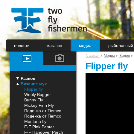
новости
магазин
медиа
рыболовный 
Главная
Медиа
Видео
Flipper fly
Разное
Вязание мух
Flipper fly
Wooly Bugger
Bunny Fly
Mickey Finn Fly
Поденка от Tiemco
часть I
Поденка от Tiemco
часть II
Montana fly
F-F Pink Panter
F-F Hangover Perch