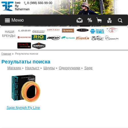
8 (988) 666-99-00
Меню
НАШИ
БРЕНДЫ:
Главная
Результаты поиска
Результаты поиска
Магазин
Нахлыст
Шнуры
Одноручники
Sage
Sage Nymph Fly Line