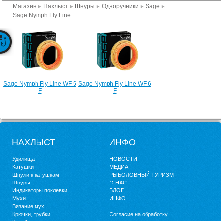
Магазин
Нахлыст
Шнуры
Одноручники
Sage
Sage Nymph Fly Line
Sage Nymph Fly Line WF 5
Sage Nymph Fly Line WF 6
F
F
НАХЛЫСТ
ИНФО
Удилища
НОВОСТИ
Катушки
МЕДИА
Шпули к катушкам
РЫБОЛОВНЫЙ ТУРИЗМ
Шнуры
О НАС
Индикаторы поклевки
БЛОГ
Мухи
ИНФО
Вязание мух
Крючки, трубки
Согласие на обработку