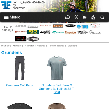
8 (988) 666-99-00
Меню
НАШИ
БРЕНДЫ:
Главная
Магазин
Нахлыст
Одежда
Летняя одежда
Grundens
Grundens
Grundens Gaff Pants
Grundens Dark Seas X
Grundens Battlelines SS T-
Shirt