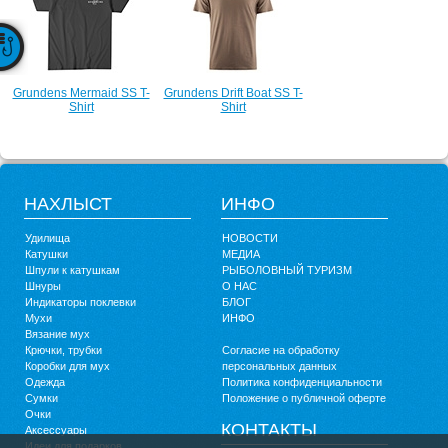
Grundens Mermaid SS T-
Grundens Drift Boat SS T-
Shirt
Shirt
НАХЛЫСТ
ИНФО
Удилища
НОВОСТИ
Катушки
МЕДИА
Шпули к катушкам
РЫБОЛОВНЫЙ ТУРИЗМ
Шнуры
О НАС
Индикаторы поклевки
БЛОГ
Мухи
ИНФО
Вязание мух
Крючки, трубки
Согласие на обработку
Коробки для мух
персональных данных
Одежда
Политика конфиденциальности
Сумки
Положение о публичной оферте
Очки
КОНТАКТЫ
Аксессуары
Идеи для подарков