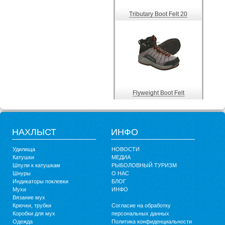
Tributary Boot Felt 20
Flyweight Boot Felt
НАХЛЫСТ
ИНФО
Удилища
НОВОСТИ
Катушки
МЕДИА
Шпули к катушкам
РЫБОЛОВНЫЙ ТУРИЗМ
Шнуры
О НАС
Индикаторы поклевки
БЛОГ
Мухи
ИНФО
Вязание мух
Крючки, трубки
Согласие на обработку
Коробки для мух
персональных данных
Одежда
Политика конфиденциальности