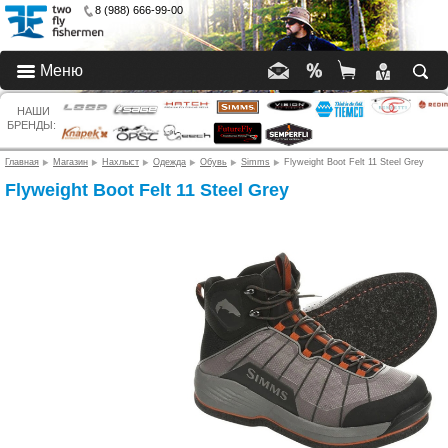
8 (988) 666-99-00
Меню
НАШИ
БРЕНДЫ:
Главная
Магазин
Нахлыст
Одежда
Обувь
Simms
Flyweight Boot Felt 11 Steel Grey
Flyweight Boot Felt 11 Steel Grey