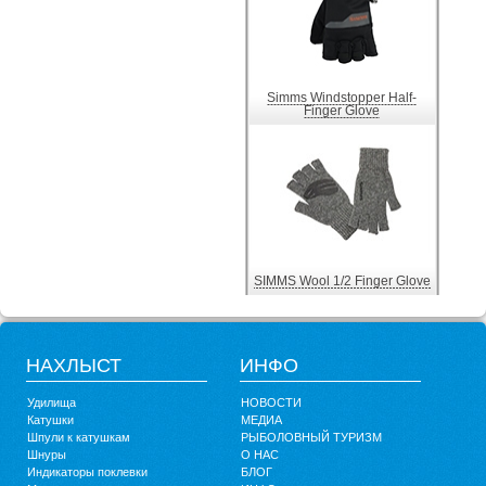
Simms Windstopper Half-
Finger Glove
SIMMS Wool 1/2 Finger Glove
НАХЛЫСТ
ИНФО
Удилища
НОВОСТИ
Катушки
МЕДИА
Шпули к катушкам
РЫБОЛОВНЫЙ ТУРИЗМ
Шнуры
О НАС
Индикаторы поклевки
БЛОГ